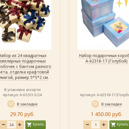
Набор из 24 квадратных
Набор подарочных коро
Быстрый просмотр
Показать
Показать все дизайны
Быстрый просмотр
ювелирных подарочных
А-62318-17 (Голубой)
робочек с бантом разного
вета, отделка крафтовой
умагой, размер 5*5*2 см.
В упаковке ассорти
Артикул: А-61201-5/24
Артикул: А-62318-17 (Голуб
В закладки
В закладки
29.70 руб.
1 450.00 руб.
Купить
Купить