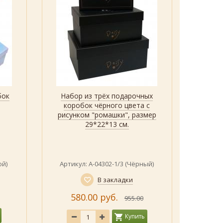
бок
Набор из трёх подарочных
Наб
Быстрый просмотр
Показать
коробок чёрного цвета с
юв
рисунком "ромашки", размер
коро
29*22*13 см.
отделк
с золот
ой)
Артикул: А-04302-1/3 (Чёрный)
А
В закладки
580.00 руб.
955.00
Купить