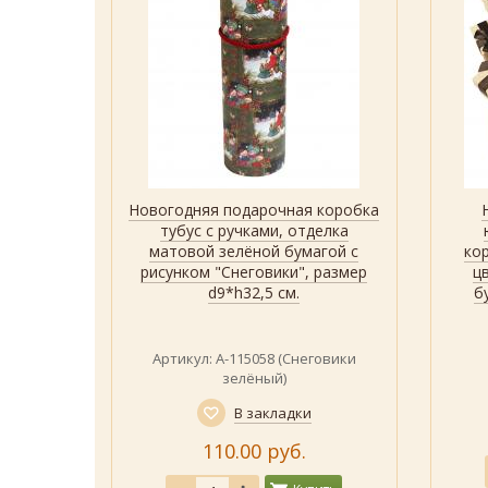
робок
Новогодняя подарочная коробка
р
Быстрый просмотр
Показать
ый)
тубус с ручками, отделка
матовой зелёной бумагой с
ко
рисунком "Снеговики", размер
ц
d9*h32,5 см.
б
монный)
Артикул: А-115058 (Снеговики
зелёный)
В закладки
110.00 руб.
ить