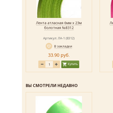
х 23м
Лента атласная 6мм х 23м
Л
р
Быстрый просмотр
Показать
47)
болотная №8312
47)
Артикул: ЛА-1 (8312)
В закладки
33.90 руб.
ить
Купить
ВЫ СМОТРЕЛИ НЕДАВНО