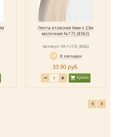
3м
Лента атласная 6мм х 23м
Лент
Быстрый просмотр
Показать
молочная №172 (8362)
светло
Артикул: ЛА-1 (172_8362)
Ар
В закладки
33.90 руб.
Купить