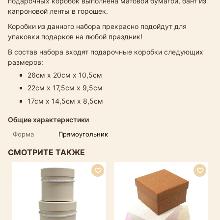
подарочных коробок выполнена матовой бумагой, бант из
капроновой ленты в горошек.
Коробки из данного набора прекрасно подойдут для
упаковки подарков на любой праздник!
В состав набора входят подарочные коробки следующих
размеров:
26см х 20см х 10,5см
22см х 17,5см х 9,5см
17см х 14,5см х 8,5см
Общие характеристики
Форма
Прямоугольник
СМОТРИТЕ ТАКЖЕ
Р