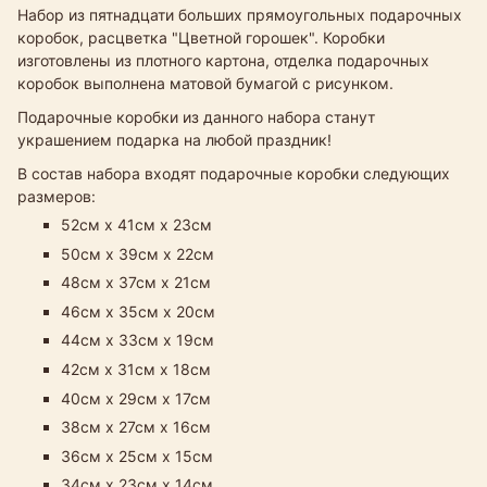
Набор из пятнадцати больших прямоугольных подарочных
коробок, расцветка "Цветной горошек". Коробки
изготовлены из плотного картона, отделка подарочных
коробок выполнена матовой бумагой с рисунком.
Подарочные коробки из данного набора станут
украшением подарка на любой праздник!
В состав набора входят подарочные коробки следующих
размеров:
52см х 41см х 23см
50см х 39см х 22см
48см х 37см х 21см​
46см х 35см х 20см
44см х 33см х 19см
42см х 31см х 18см
40см х 29см х 17см
38см х 27см х 16см
36см х 25см х 15см
34см х 23см х 14см