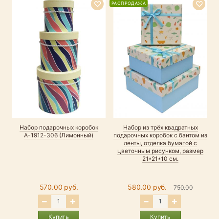
РАСПРОДАЖА
Н
Набор подарочных коробок
Набор из трёх квадратных
А-1912-306 (Лимонный)
подарочных коробок с бантом из
ленты, отделка бумагой с
цветочным рисунком, размер
21*21*10 см.
570.00 руб.
580.00 руб.
750.00
Купить
Купить