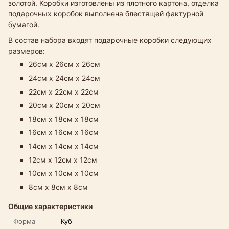
золотой. Коробки изготовлены из плотного картона, отделка
подарочных коробок выполнена блестящей фактурной
бумагой.
В состав набора входят подарочные коробки следующих
размеров:
26см х 26см х 26см
24см х 24см х 24см
22см х 22см х 22см​
20см х 20см х 20см
18см х 18см х 18см
16см х 16см х 16см
14см х 14см х 14см
12см х 12см х 12см
10см х 10см х 10см
8см х 8см х 8см
Общие характеристики
Форма
Куб