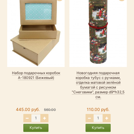
Набор подарочных коробок
Новогодняя подарочная
Н
А-180921 (Бежевый)
коробка тубус с ручками,
отделка матовой зелёной
бумагой с рисунком
"Снеговики", размер d9*h32,5
см.
445.00 руб.
110.00 руб.
560.00
Купить
Купить