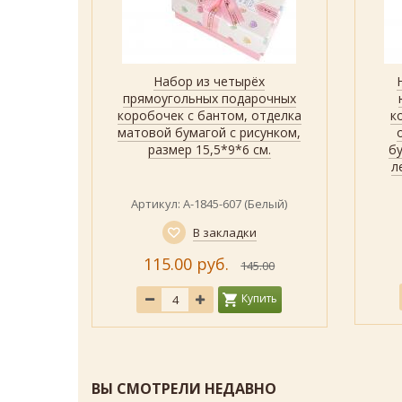
ых
Набор из четырёх
р
Быстрый просмотр
Показать
обок со
прямоугольных подарочных
ечек для
коробочек с бантом, отделка
к
h19 см.
матовой бумагой с рисунком,
размер 15,5*9*6 см.
б
л
елый)
Артикул: А-1845-607 (Белый)
В закладки
115.00 руб.
.00
145.00
ить
Купить
ВЫ СМОТРЕЛИ НЕДАВНО