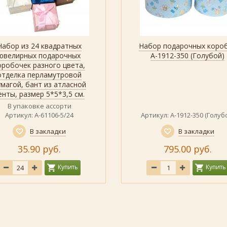
Набор из 24 квадратных
Набор подарочных коро
Быстрый просмотр
Показать
Быстрый просмотр
Показать
ювелирных подарочных
А-1912-350 (Голубой)
оробочек разного цвета,
отделка перламутровой
умагой, бант из атласной
енты, размер 5*5*3,5 см.
В упаковке ассорти
Артикул: А-61106-5/24
Артикул: А-1912-350 (Голуб
В закладки
В закладки
35.90 руб.
795.00 руб.
Купить
Купить