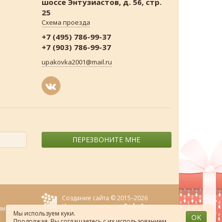
шоссе Энтузиастов, д. 56, стр.
25
Схема проезда
+7 (495) 786-99-37
+7 (903) 786-99-37
upakovka2001@mail.ru
ПЕРЕЗВОНИТЕ МНЕ
Создание сайта © 2015–2026
Интернет-компания
СофтАрт
ямой
Мы используем куки.
О сайте
|
Карта сайта
OK
Продолжая, Вы соглашаетесь
с их использованием
.