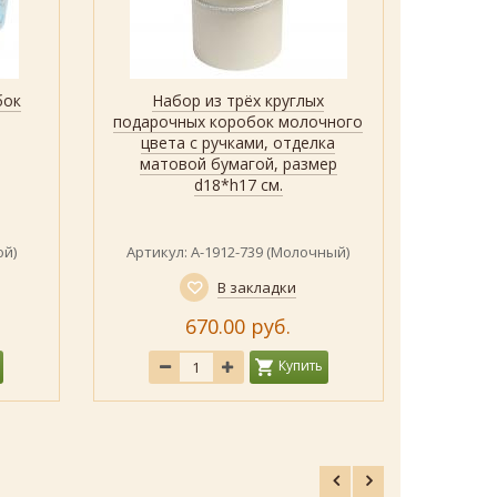
бок
Набор из трёх круглых
Набо
Быстрый просмотр
Показать
подарочных коробок молочного
А-
цвета с ручками, отделка
матовой бумагой, размер
d18*h17 см.
ой)
Артикул: А-1912-739 (Молочный)
Артику
В закладки
670.00 руб.
Купить