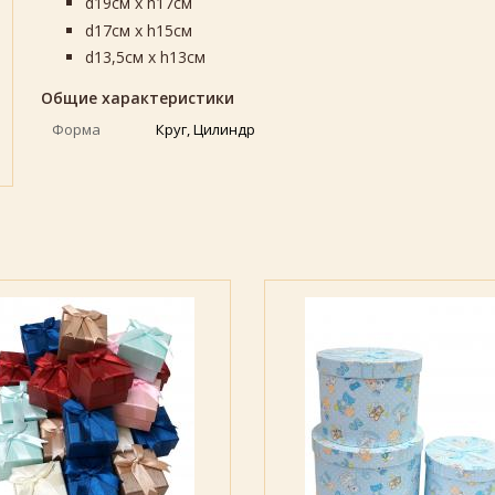
d19см х h17см
d17см х h15см
d13,5см х h13см
Общие характеристики
Форма
Круг, Цилиндр