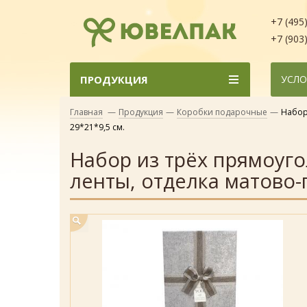
+7 (495
+7 (903
ПРОДУКЦИЯ
УСЛО
Главная
—
Продукция
—
Коробки подарочные
—
Набор
29*21*9,5 см.
Набор из трёх прямоуго
ленты, отделка матово-