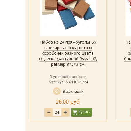
 коробка
Набор из 24 прямоугольных
На
р
Быстрый просмотр
Показать
елка
ювелирных подарочных
гой с
коробочек разного цвета,
р
 размер
отделка фактурной бумагой,
бам
размер 8*5*3 см.
В упаковке ассорти
говики
Артикул: А-61107-8/24
В закладки
26.00 руб.
Купить
ить