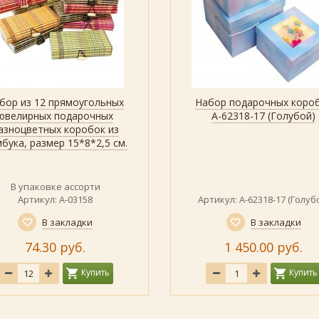
бор из 12 прямоугольных
Набор подарочных коро
Быстрый просмотр
Показать
Показать все дизайны
Быстрый просмотр
ювелирных подарочных
А-62318-17 (Голубой)
азноцветных коробок из
бука, размер 15*8*2,5 см.
В упаковке ассорти
Артикул: А-03158
Артикул: А-62318-17 (Голуб
В закладки
В закладки
74.30 руб.
1 450.00 руб.
Купить
Купить