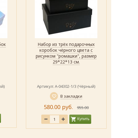
бок
Набор из трёх подарочных
Набор
Быстрый просмотр
Показать
коробок чёрного цвета с
подаро
рисунком "ромашки", размер
цвет
29*22*13 см.
мато
ленты
ой)
Артикул: А-04302-1/3 (Чёрный)
Артику
В закладки
580.00 руб.
955.00
Купить