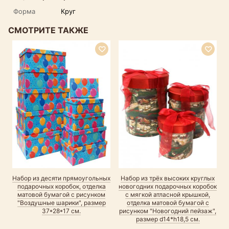
Форма
Круг
СМОТРИТЕ ТАКЖЕ
Р
Набор из десяти прямоугольных
Набор из трёх высоких круглых
подарочных коробок, отделка
новогодних подарочных коробок
матовой бумагой с рисунком
с мягкой атласной крышкой,
"Воздушные шарики", размер
отделка матовой бумагой с
37*28*17 см.
рисунком "Новогодний пейзаж",
размер d14*h18,5 см.