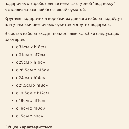
подарочных коробок выполнена фактурной "под кожу"
металлизированной блестящей бумагой.
Круглые подарочные коробки из данного набора подойдут
для упаковки цветочных букетов и других подарков.
В состав набора входят подарочные коробки следующих
размеров:
d34см х h18см
d31см х h17см
d29см х h16см
d26,5см х h15см
d24см х h14см
d21,5см х h13см
d19,5см х h12см
d18см х h11см
d16см х h10см
d15см х h9см
Общие характеристики