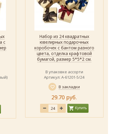
ых
Набор из 24 квадратных
Быстрый просмотр
Показать
По
а с
ювелирных подарочных
прям
мер
коробочек с бантом разного
коробоч
цвета, отделка крафтовой
и ба
бумагой, размер 5*5*2 см.
перлам
В упаковке ассорти
вый)
Артикул: А-61201-5/24
В закладки
29.70 руб.
Купить