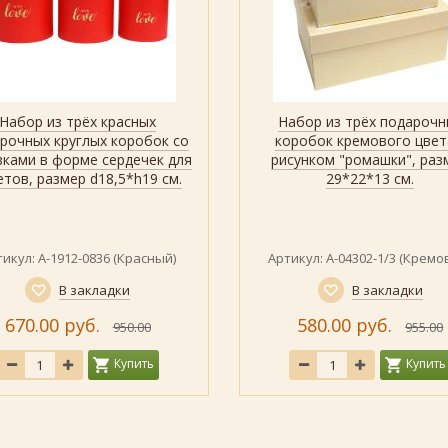
Набор из трёх красных
Набор из трёх подарочн
Быстрый просмотр
Показать
Быстрый просмотр
Показать
рочных круглых коробок со
коробок кремового цвет
вками в форме сердечек для
рисунком "ромашки", раз
етов, размер d18,5*h19 см.
29*22*13 см.
икул: А-1912-0836 (Красный)
Артикул: А-04302-1/3 (Кремо
В закладки
В закладки
670.00 руб.
580.00 руб.
950.00
955.00
Купить
Купить