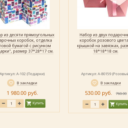
р из десяти прямоугольных
Набор из двух подарочн
Быстрый просмотр
Показать
Быстрый просмотр
Показать
арочных коробок, отделка
коробок розового цвета
товой бумагой с рисунком
крышкой на завязках, ра
арки", размер 37*28*17 см.
18*18*18 см.
Артикул: А-102 (Подарки)
Артикул: А-80159 (Розовы
В закладки
В закладки
1 980.00 руб.
530.00 руб.
760.00
Купить
Купить