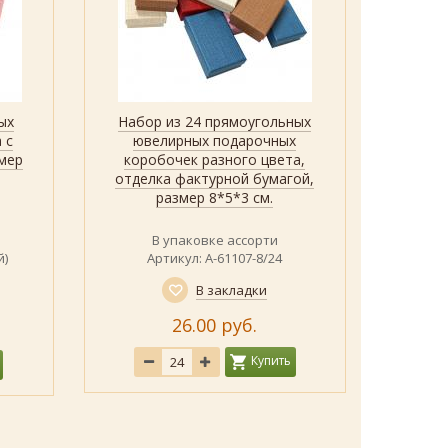
ых
Набор из 24 прямоугольных
Быстрый просмотр
Показать
По
 с
ювелирных подарочных
прям
змер
коробочек разного цвета,
коробоч
отделка фактурной бумагой,
и ба
размер 8*5*3 см.
перлам
В упаковке ассорти
й)
Артикул: А-61107-8/24
В закладки
26.00 руб.
Купить