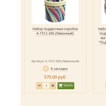
ольных
Набор подарочных коробок
Набо
р
Быстрый просмотр
Показать
еневого
А-1912-306 (Лимонный)
под
урной
ма
нт из
"Под
,5 см.
еневый)
Артикул: А-1912-306 (Лимонный)
В закладки
570.00 руб.
ить
Купить