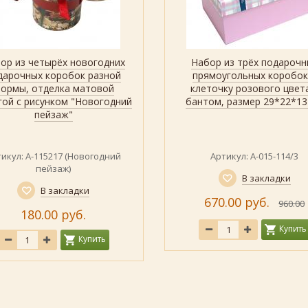
ор из четырёх новогодних
Набор из трёх подарочн
Быстрый просмотр
Показать
Быстрый просмотр
Показать
дарочных коробок разной
прямоугольных коробок
ормы, отделка матовой
клеточку розового цвет
гой с рисунком "Новогодний
бантом, размер 29*22*13
пейзаж"
икул: А-115217 (Новогодний
Артикул: А-015-114/3
пейзаж)
В закладки
В закладки
670.00 руб.
960.00
180.00 руб.
Купить
Купить