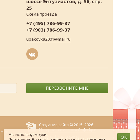
шоссе Энтузиастов, д. 56, стр.
25
Схема проезда
+7 (495) 786-99-37
+7 (903) 786-99-37
upakovka2001@mail.ru
ПЕРЕЗВОНИТЕ МНЕ
Создание сайта © 2015–2026
Интернет-компания
СофтАрт
ямой
Мы используем куки.
О сайте
|
Карта сайта
OK
Продолжая, Вы соглашаетесь
с их использованием
.