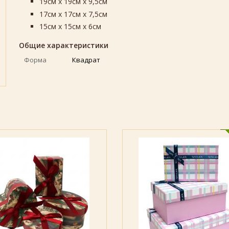
19см х 19см х 9,5см
17см х 17см х 7,5см
15см х 15см х 6см
Общие характеристики
Форма
Квадрат