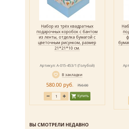
круглых
Набор из трёх квадратных
Наб
р
Быстрый просмотр
Показать
коробок
подарочных коробок с бантом
по
ышкой,
из ленты, отделка бумагой с
ф
гой с
цветочным рисунком, размер
бума
 размер
21*21*10 см.
овики)
Артикул: А-015-453/1 (Голубой)
Арт
В закладки
580.00 руб.
750.00
ить
Купить
ВЫ СМОТРЕЛИ НЕДАВНО