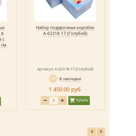
ых
Набор подарочных коробок
Набо
Показать все дизайны
Быстрый просмотр
 в
А-62318-17 (Голубой)
коро
а с
крышк
 см.
Артикул: А-62318-17 (Голубой)
Арти
В закладки
1 450.00 руб.
5
Купить