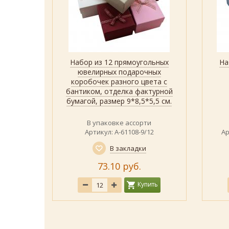
очных
Набор из 12 прямоугольных
На
р
Быстрый просмотр
Показать
та с
ювелирных подарочных
размер
коробочек разного цвета с
бантиком, отделка фактурной
бумагой, размер 9*8,5*5,5 см.
В упаковке ассорти
ёрный)
Артикул: А-61108-9/12
Ар
В закладки
73.10 руб.
.00
Купить
ить