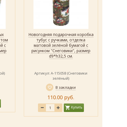
ых
Новогодняя подарочная коробка
Набо
Быстрый просмотр
Показать
нтом
тубус с ручками, отделка
юв
й с
матовой зелёной бумагой с
коробо
мер
рисунком "Снеговики", размер
разног
d9*h32,5 см.
ой)
Артикул: А-115058 (Снеговики
А
зелёный)
В закладки
110.00 руб.
Купить