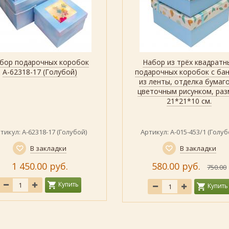
бор подарочных коробок
Набор из трёх квадратн
Показать все дизайны
Быстрый просмотр
Быстрый просмотр
Показать
А-62318-17 (Голубой)
подарочных коробок с ба
из ленты, отделка бумаго
цветочным рисунком, раз
21*21*10 см.
тикул: А-62318-17 (Голубой)
Артикул: А-015-453/1 (Голуб
В закладки
В закладки
1 450.00 руб.
580.00 руб.
750.00
Купить
Купить