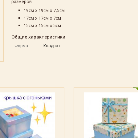
размеров:
19см х 19см х 7,5см
17см х 17см х 7см
15см х 15см х 5см
Общие характеристики
Форма
Квадрат