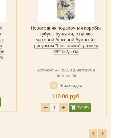
х
Новогодняя подарочная коробка
Набо
Быстрый просмотр
Показать
х
тубус с ручками, отделка
юв
а,
матовой бежевой бумагой с
коро
й
рисунком "Снеговики", размер
банти
ой
d9*h32,5 см.
бумаго
м.
Артикул: А-115058 (Снеговики
А
бежевый)
В закладки
110.00 руб.
Купить