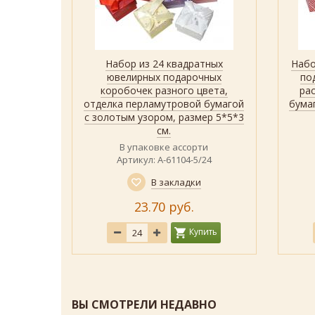
гольных
Набор из 24 квадратных
Набо
р
Быстрый просмотр
Показать
к с
ювелирных подарочных
по
нением,
коробочек разного цвета,
ра
гой с
отделка перламутровой бумагой
бума
размер
с золотым узором, размер 5*5*3
см.
В упаковке ассорти
ицвет)
Артикул: А-61104-5/24
В закладки
23.70 руб.
ить
Купить
ВЫ СМОТРЕЛИ НЕДАВНО