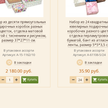
р из десяти прямоугольных
Набор из 24 квадратны
Быстрый просмотр
Показать
Быстрый просмотр
Показать
дарочных коробок разных
ювелирных подарочны
сцветок, отделка матовой
коробочек разного цвет
гой с тиснением и рисунком,
отделка перламутрово
размер 37*27*11 см.
бумагой, бант из атласн
ленты, размер 5*5*3,5 с
В упаковке ассорти
В упаковке ассорти
Артикул: А-15-1162/10
Артикул: А-61106-5/24
В закладки
В закладки
2 180.00 руб.
35.90 руб.
Купить
Купить