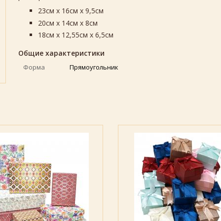
23см х 16см х 9,5см
20см х 14см х 8см
18см х 12,55см х 6,5см
Общие характеристики
Форма
Прямоугольник