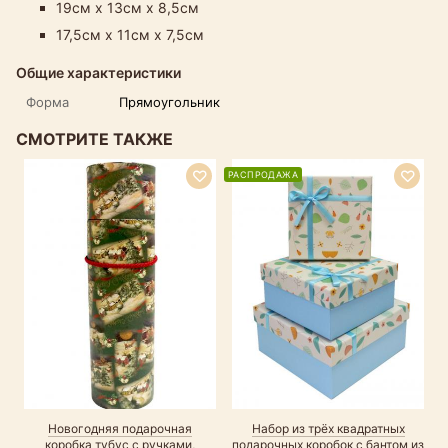
19см х 13см х 8,5см
17,5см х 11см х 7,5см
Общие характеристики
Форма
Прямоугольник
СМОТРИТЕ ТАКЖЕ
РАСПРОДАЖА
Новогодняя подарочная
Набор из трёх квадратных
коробка тубус с ручками,
подарочных коробок с бантом из
н