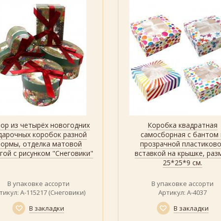
ор из четырёх новогодних
Коробка квадратная
Быстрый просмотр
Показать
Показать все дизайны
Быстрый просмотр
дарочных коробок разной
самосборная с бантом 
ормы, отделка матовой
прозрачной пластиков
гой с рисунком "Снеговики"
вставкой на крышке, раз
25*25*9 см.
В упаковке ассорти
В упаковке ассорти
тикул: А-115217 (Снеговики)
Артикул: А-4037
В закладки
В закладки