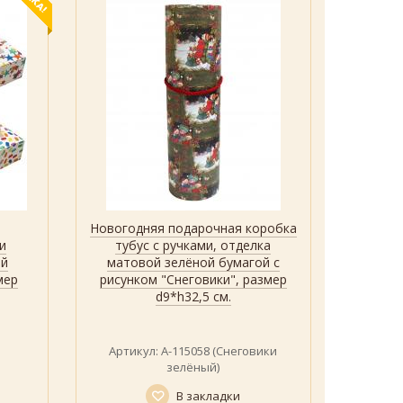
Новогодняя подарочная коробка
Набо
Быстрый просмотр
Показать
и
тубус с ручками, отделка
кор
ой
матовой зелёной бумагой с
рисун
мер
рисунком "Снеговики", размер
d9*h32,5 см.
Артикул: А-115058 (Снеговики
Артик
зелёный)
В закладки