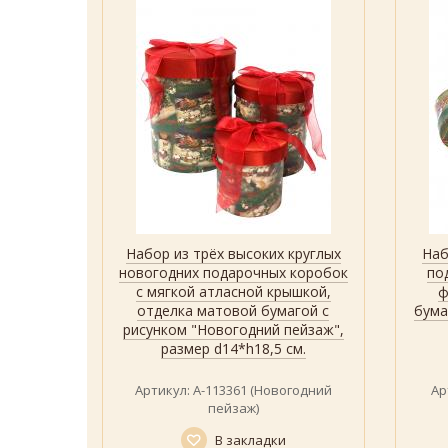
льных
Набор из трёх высоких круглых
Наб
р
Быстрый просмотр
Показать
ных
новогодних подарочных коробок
по
вета,
с мягкой атласной крышкой,
ф
овой
отделка матовой бумагой с
бума
асной
рисунком "Новогодний пейзаж",
5 см.
размер d14*h18,5 см.
и
24
Артикул: А-113361 (Новогодний
Ар
пейзаж)
В закладки