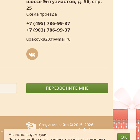
шоссе Энтузиастов, д. 56, стр.
25
Схема проезда
+7 (495) 786-99-37
+7 (903) 786-99-37
upakovka2001@mail.ru
ПЕРЕЗВОНИТЕ МНЕ
Создание сайта © 2015–2026
Интернет-компания
СофтАрт
ямой
Мы используем куки.
О сайте
|
Карта сайта
OK
Продолжая, Вы соглашаетесь
с их использованием
.