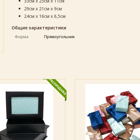
33см х 25см х 11см
29см х 21см х 9см
24см х 16см х 6,5см
Общие характеристики
Форма
Прямоугольник