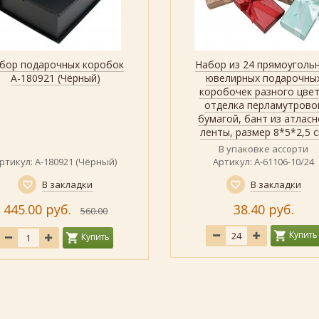
бор подарочных коробок
Набор из 24 прямоуголь
Быстрый просмотр
Показать
Быстрый просмотр
Показать
А-180921 (Чёрный)
ювелирных подарочны
коробочек разного цвет
отделка перламутрово
бумагой, бант из атласн
ленты, размер 8*5*2,5 с
В упаковке ассорти
ртикул: А-180921 (Чёрный)
Артикул: А-61106-10/24
В закладки
В закладки
445.00 руб.
38.40 руб.
560.00
Купить
Купить