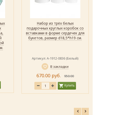
ных
Набор из трёх белых
Набор 
Быстрый просмотр
Показать
х
подарочных круглых коробок со
нового
а,
вставками в форме сердечек для
с мяг
й
букетов, размер d18,5*h19 см.
отде
ой
рисунк
м.
р
Артикул: А-1912-0836 (Белый)
Артик
В закладки
670.00 руб.
950.00
Купить