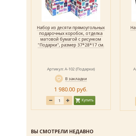
льных
Набор из десяти прямоугольных
На
р
Быстрый просмотр
Показать
ных
подарочных коробок, отделка
 ленты,
матовой бумагой с рисунком
размера
"Подарки", размер 37*28*17 см.
и
24
Артикул: А-102 (Подарки)
А
В закладки
1 980.00 руб.
ить
Купить
ВЫ СМОТРЕЛИ НЕДАВНО